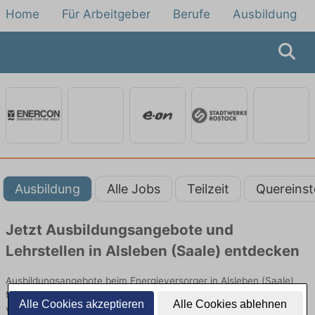
Home
Für Arbeitgeber
Berufe
Ausbildung
Ausbildung
Alle Jobs
Teilzeit
Quereinst
Jetzt Ausbildungsangebote und
Lehrstellen in Alsleben (Saale) entdecken
Ausbildungsangebote beim Energieversorger in Alsleben (Saale)
finden Sie von namhaften Firmen. Entdecken Sie freie Optionen
Alle Cookies akzeptieren
Alle Cookies ablehnen
von Top-Arbeitgebern und bewerben Sie sich noch heute.