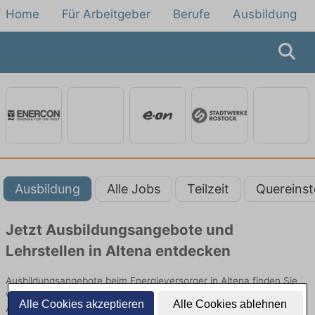
Home
Für Arbeitgeber
Berufe
Ausbildung
Ausbildung
Alle Jobs
Teilzeit
Quereinst
Jetzt Ausbildungsangebote und
Lehrstellen in Altena entdecken
Ausbildungsangebote beim Energieversorger in Altena finden Sie
von namhaften Firmen. Entdecken Sie freie Optionen von Top-
Alle Cookies akzeptieren
Alle Cookies ablehnen
Arbeitgebern und bewerben Sie sich noch heute.