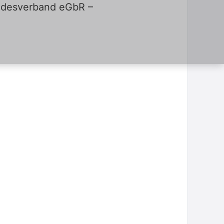
undesverband eGbR –