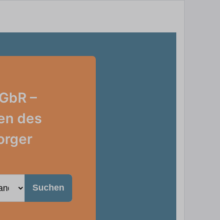
GbR –
en des
orger
Suchen