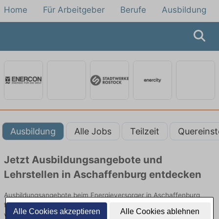
Home
Für Arbeitgeber
Berufe
Ausbildung
Ausbildung
Alle Jobs
Teilzeit
Quereinst
Jetzt Ausbildungsangebote und
Lehrstellen in Aschaffenburg entdecken
Ausbildungsangebote beim Energieversorger in Aschaffenburg
finden Sie von namhaften Firmen. Entdecken Sie freie Optionen
Alle Cookies akzeptieren
Alle Cookies ablehnen
von Top-Arbeitgebern und bewerben Sie sich noch heute.