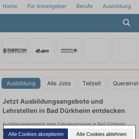
Home
Für Arbeitgeber
Berufe
Ausbildung
Ausbildung
Alle Jobs
Teilzeit
Quereinst
Jetzt Ausbildungsangebote und
Lehrstellen in Bad Dürkheim entdecken
Ausbildungsangebote beim Energieversorger in Bad Dürkheim
finden Sie von namhaften Firmen. Entdecken Sie freie Optionen
Alle Cookies akzeptieren
Alle Cookies ablehnen
von Top-Arbeitgebern und bewerben Sie sich noch heute.