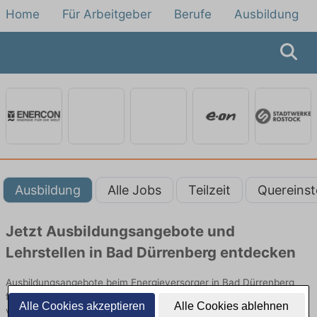
Home
Für Arbeitgeber
Berufe
Ausbildung
Ausbildung
Alle Jobs
Teilzeit
Quereinst
Jetzt Ausbildungsangebote und
Lehrstellen in Bad Dürrenberg entdecken
Ausbildungsangebote beim Energieversorger in Bad Dürrenberg
finden Sie von namhaften Firmen. Entdecken Sie freie Optionen
Alle Cookies akzeptieren
Alle Cookies ablehnen
von Top-Arbeitgebern und bewerben Sie sich noch heute.