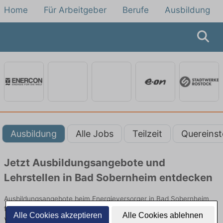
Home
Für Arbeitgeber
Berufe
Ausbildung
Ausbildung
Alle Jobs
Teilzeit
Quereinst
Jetzt Ausbildungsangebote und
Lehrstellen in Bad Sobernheim entdecken
Ausbildungsangebote beim Energieversorger in Bad Sobernheim
finden Sie von namhaften Firmen. Entdecken Sie freie Optionen
Alle Cookies akzeptieren
Alle Cookies ablehnen
von Top-Arbeitgebern und bewerben Sie sich noch heute.