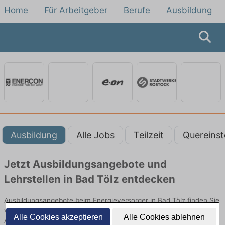
Home
Für Arbeitgeber
Berufe
Ausbildung
Ausbildung
Alle Jobs
Teilzeit
Quereinst
Jetzt Ausbildungsangebote und
Lehrstellen in Bad Tölz entdecken
Ausbildungsangebote beim Energieversorger in Bad Tölz finden Sie
von namhaften Firmen. Entdecken Sie freie Optionen von Top-
Alle Cookies akzeptieren
Alle Cookies ablehnen
Arbeitgebern und bewerben Sie sich noch heute.