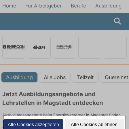
Home
Für Arbeitgeber
Berufe
Ausbildung
Ausbildung
Alle Jobs
Teilzeit
Quereinst
Jetzt Ausbildungsangebote und
Lehrstellen in Magstadt entdecken
Ausbildungsangebote beim Energieversorger in Magstadt finden
Sie von namhaften Firmen. Entdecken Sie freie Optionen von Top-
Alle Cookies akzeptieren
Alle Cookies ablehnen
Arbeitgebern und bewerben Sie sich noch heute.