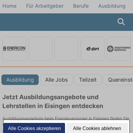
Home
Für Arbeitgeber
Berufe
Ausbildung
Ausbildung
Alle Jobs
Teilzeit
Quereinst
Jetzt Ausbildungsangebote und
Lehrstellen in Eisingen entdecken
Ausbildungsangebote beim Energieversorger in Eisingen finden Sie
von namhaften Firmen. Entdecken Sie freie Optionen von Top-
Alle Cookies akzeptieren
Alle Cookies ablehnen
Arbeitgebern und bewerben Sie sich noch heute.