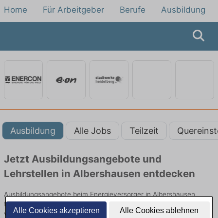
Home
Für Arbeitgeber
Berufe
Ausbildung
Ausbildung
Alle Jobs
Teilzeit
Quereinst
Jetzt Ausbildungsangebote und
Lehrstellen in Albershausen entdecken
Ausbildungsangebote beim Energieversorger in Albershausen
finden Sie von namhaften Firmen. Entdecken Sie freie Optionen
Alle Cookies akzeptieren
Alle Cookies ablehnen
von Top-Arbeitgebern und bewerben Sie sich noch heute.