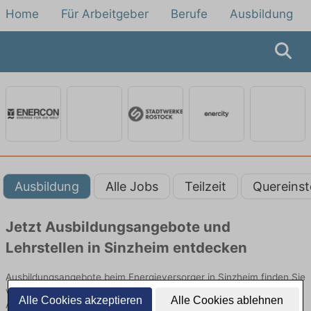
Home
Für Arbeitgeber
Berufe
Ausbildung
Ausbildung
Alle Jobs
Teilzeit
Quereinst
Jetzt Ausbildungsangebote und
Lehrstellen in Sinzheim entdecken
Ausbildungsangebote beim Energieversorger in Sinzheim finden Sie
von namhaften Firmen. Entdecken Sie freie Optionen von Top-
Alle Cookies akzeptieren
Alle Cookies ablehnen
Arbeitgebern und bewerben Sie sich noch heute.