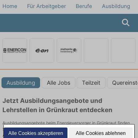
Home
Für Arbeitgeber
Berufe
Ausbildung
Ausbildung
Alle Jobs
Teilzeit
Quereinst
Jetzt Ausbildungsangebote und
Lehrstellen in Grünkraut entdecken
Ausbildungsangebote beim Energieversorger in Grünkraut finden
Sie von namhaften Firmen. Entdecken Sie freie Optionen von Top-
Alle Cookies akzeptieren
Alle Cookies ablehnen
Arbeitgebern und bewerben Sie sich noch heute.