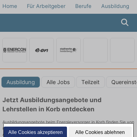
Home
Für Arbeitgeber
Berufe
Ausbildung
Ausbildung
Alle Jobs
Teilzeit
Quereinst
Jetzt Ausbildungsangebote und
Lehrstellen in Korb entdecken
Ausbildungsangebote beim Energieversorger in Korb finden Sie von
namhaften Firmen. Entdecken Sie freie Optionen von Top-
Alle Cookies akzeptieren
Alle Cookies ablehnen
Arbeitgebern und bewerben Sie sich noch heute.