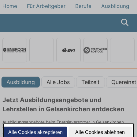
Home
Für Arbeitgeber
Berufe
Ausbildung
Ausbildung
Alle Jobs
Teilzeit
Quereinst
Jetzt Ausbildungsangebote und
Lehrstellen in Gelsenkirchen entdecken
Ausbildungsangebote beim Energieversorger in Gelsenkirchen
finden Sie von namhaften Firmen. Entdecken Sie freie Optionen
Alle Cookies akzeptieren
Alle Cookies ablehnen
von Top-Arbeitgebern und bewerben Sie sich noch heute.