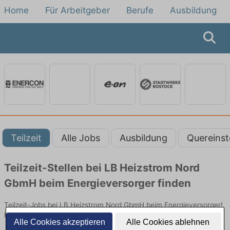
Home
Für Arbeitgeber
Berufe
Ausbildung
Teilzeit
Alle Jobs
Ausbildung
Quereinst
Teilzeit-Stellen bei LB Heizstrom Nord
GbmH beim Energieversorger finden
Teilzeit-Jobs bei LB Heizstrom Nord GbmH beim Energieversorger!
Flexible Stellen in Technik. Jetzt bewerben!
Alle Cookies akzeptieren
Alle Cookies ablehnen