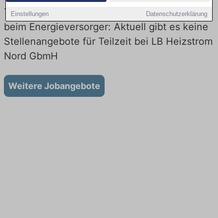
Teilzeit-Jobs bei LB Heizstrom Nord GbmH
Einstellungen
Datenschutzerklärung
beim Energieversorger: Aktuell gibt es keine
Stellenangebote für Teilzeit bei LB Heizstrom
Nord GbmH
Weitere Jobangebote