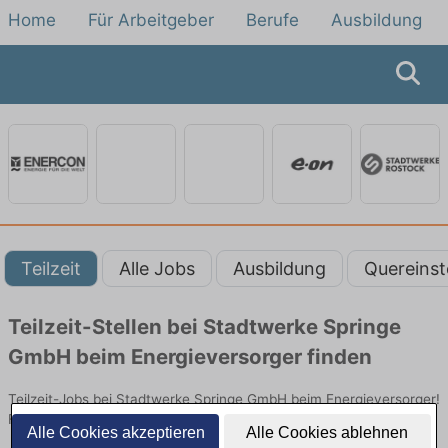
Home
Für Arbeitgeber
Berufe
Ausbildung
Teilzeit
Alle Jobs
Ausbildung
Quereinst
Teilzeit-Stellen bei Stadtwerke Springe
GmbH beim Energieversorger finden
Teilzeit-Jobs bei Stadtwerke Springe GmbH beim Energieversorger!
Flexible Stellen in Technik. Jetzt bewerben!
Alle Cookies akzeptieren
Alle Cookies ablehnen