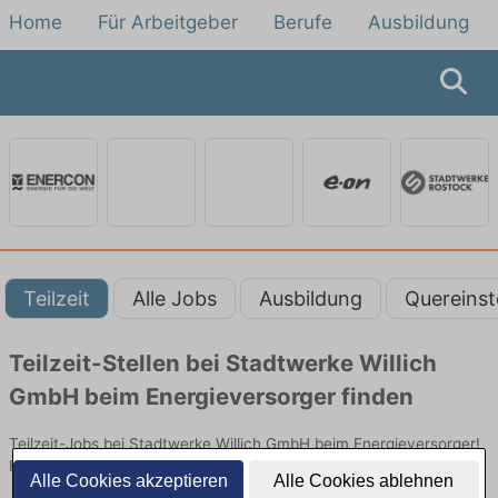
Home
Für Arbeitgeber
Berufe
Ausbildung
Teilzeit
Alle Jobs
Ausbildung
Quereinst
Teilzeit-Stellen bei Stadtwerke Willich
GmbH beim Energieversorger finden
Teilzeit-Jobs bei Stadtwerke Willich GmbH beim Energieversorger!
Flexible Stellen in Technik. Jetzt bewerben!
Alle Cookies akzeptieren
Alle Cookies ablehnen