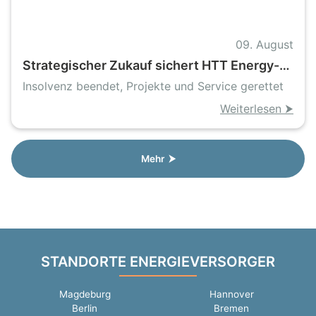
09. August
Strategischer Zukauf sichert HTT Energy-
Vermögenswerte und laufende Projekte
Insolvenz beendet, Projekte und Service gerettet
Weiterlesen ⮞
Mehr ⮞
STANDORTE ENERGIEVERSORGER
Magdeburg
Hannover
Berlin
Bremen