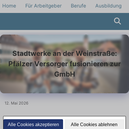
Home
Für Arbeitgeber
Berufe
Ausbildung
Stadtwerke an der Weinstraße:
Pfälzer Versorger fusionieren zur
GmbH
12. Mai 2026
Drei kommunale Stadtwerke
Alle Cookies akzeptieren
Alle Cookies ablehnen