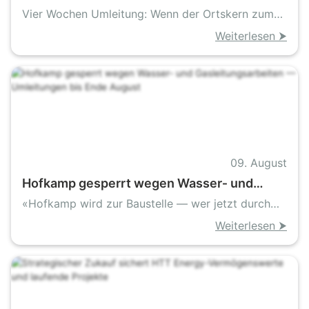
Ostenfelde: Margaretenplatz wird gesperrt
Vier Wochen Umleitung: Wenn der Ortskern zum
Baustellenlabyrinth wird
Weiterlesen ⮞
09. August
Hofkamp gesperrt wegen Wasser‑ und
Gasleitungsarbeiten — Umleitungen bis
«Hofkamp wird zur Baustelle — wer jetzt durch
Ende August
will, muss umplanen»
Weiterlesen ⮞