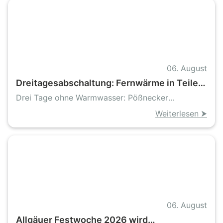
06. August
Dreitagesabschaltung: Fernwärme in Teilen
von Pößneck wird für Netzverbindung
Drei Tage ohne Warmwasser: Pößnecker
unterbrochen
Haushalte müssen vorsorgen
Weiterlesen ⮞
06. August
Allgäuer Festwoche 2026 wird