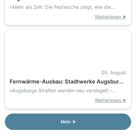
Schaufenster für Innovationen und
«Mehr als Zelt: Die Festwoche zeigt, wie die
Arbeitsplätze
Region arbeitet und wohnt»
Weiterlesen ⮞
05. August
Fernwärme-Ausbau: Stadtwerke Augsburg
beginnen Abschlussarbeiten in mehreren
«Augsburgs Straßen werden neu versiegelt –
Straßenzügen
Baulärm für eine warme Zukunft»
Weiterlesen ⮞
Mehr ⮞