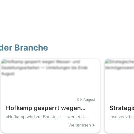
der Branche
09. August
Hofkamp gesperrt wegen
Strategi
Wasser‑ und
HTT En
«Hofkamp wird zur Baustelle — wer jetzt
Insolvenz be
durch will, muss umplanen»
gerettet
Gasleitungsarbeiten —
und lauf
Weiterlesen ⮞