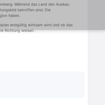
ttemberg: Während das Land den Ausbau
lungsbild betroffen sind. Die
gion haben.
alplan endgültig wirksam wird und ob das
e Richtung weisen.