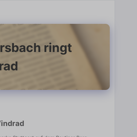
rsbach ringt
rad
Windrad