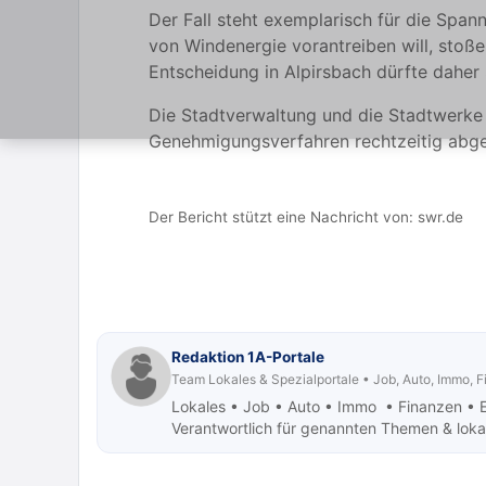
Der Fall steht exemplarisch für die Sp
von Windenergie vorantreiben will, stoße
Entscheidung in Alpirsbach dürfte daher
Die Stadtverwaltung und die Stadtwerke 
Genehmigungsverfahren rechtzeitig abg
Der Bericht stützt eine Nachricht von:
swr.de
Redaktion 1A-Portale
Team Lokales & Spezialportale • Job, Auto, Immo, 
Lokales • Job
• Auto • Immo • Finanzen • 
Verantwortlich für genannten Themen & lokale