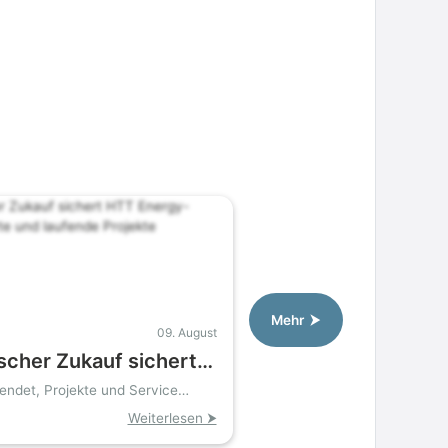
Mehr ⮞
09. August
scher Zukauf sichert
ergy-Vermögenswerte
endet, Projekte und Service
ende Projekte
Weiterlesen ⮞