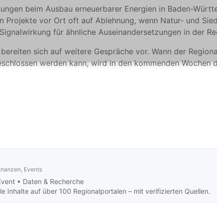
annungen beim Ausbau erneuerbarer Energien in Baden-Wür
n Projekte vor Ort oft auf Ablehnung, wenn Natur- und Sied
 Signalwirkung für ähnliche Auseinandersetzungen in der Re
bereiten sich auf weitere Gespräche vor. Wann der Region
eschlossen werden kann, wird in den kommenden Wochen di
Finanzen, Events
Event •
Daten & Recherche
 Inhalte auf über 100 Regionalportalen – mit verifizierten Quellen.