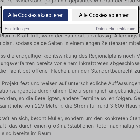
hst der Widerstand gegen ein geplantes Windrad der Stadtw
hner befürchten erhebliche Eingriffe ins Landschaftsbild u
Alle Cookies akzeptieren
Alle Cookies ablehnen
 kürzlich einen neuen Teilregionalplan Windenergie besch
Einstellungen
Datenschutzerklärung
Plan in Kraft tritt, wäre der Bau dort unzulässig. Allerdin
plan, sodass beide Seiten in einem engen Zeitfenster mite
ass die endgültige Rechtswirkung des Regionalplans noch M
ngsverfahren bereits vor einem Inkrafttreten abgeschlosse
 die Pacht betroffener Flächen, um den Standortbaurecht zu
 Projekt fest und weisen auf unterschiedliche Auffassungen
tionsangebote durchführen. Die ursprünglich angekündigte
rden, so die Beteiligten, andere Termine sollen folgen. Gep
mthöhe von 229 Metern, die Strom für rund 3 600 Haushalt
kraft an sich, betont Müller, sondern um den konkreten Sta
aft, das durch einen großmaßstäblichen Rotor nachhaltig 
 sind bereits im Raum.