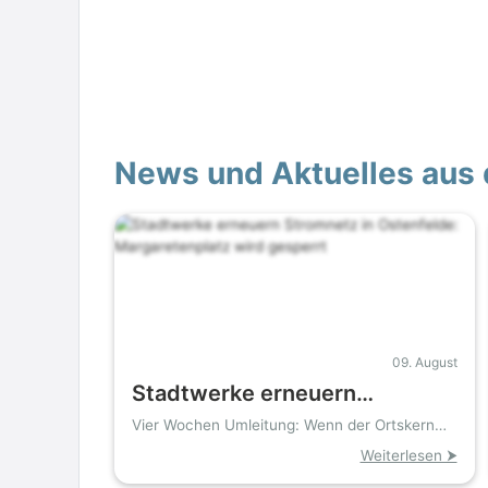
News und Aktuelles aus 
09. August
Stadtwerke erneuern
Stromnetz in Ostenfelde:
Vier Wochen Umleitung: Wenn der Ortskern
zum Baustellenlabyrinth wird
Margaretenplatz wird
Weiterlesen ⮞